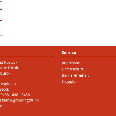
Service
ät Rostock
Impressum
sche Fakultät
Datenschutz
nbüro
-
Barrierefreiheit
Lageplan
ätsplatz 1
stock
 (0) 381 498 - 8436
katrin.groening
@uni-
de