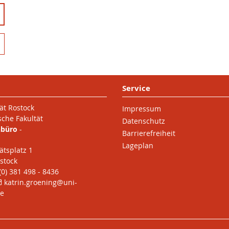
Service
ät Rostock
Impressum
sche Fakultät
Datenschutz
nbüro
-
Barrierefreiheit
Lageplan
ätsplatz 1
stock
 (0) 381 498 - 8436
katrin.groening
@uni-
de