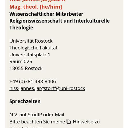
Spätmoderne
Mag. theol. [he/him]
(zusammen mit Ulrike Schröder)
Empirische Religionsforschung (qualitativ)
Wissenschaftlicher Mitarbeiter
Wintersemester 025/26
Religionswissenschaft und Interkulturelle
Theologie
Tutorium: Einführung in das
Wissenschaftliche Arbeiten (Ab Januar 2026)
Universität Rostock
Seminar/Vorlesung: Einführung in das
Theologische Fakultät
Studium der Theologie (Ab Januar 2026)
Universitätsplatz 1
Raum 025
18055 Rostock
+49 (0)381 498-8406
niss-jannes.jargstorff@uni-rostock
Sprechzeiten
N.V. auf StudIP oder Mail
Bitte beachten Sie meine
Hinweise zu