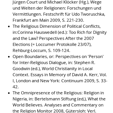
Jürgen Court und Michael Klöcker (Hg.), Wege
und Welten der Religionen: Forschungen und
Vermittlungen. Festschrift für Udo Tworuschka,
Frankfurt am Main 2009, S. 221-230.
The Religious Dimension of Political Conflicts,
in:Corinna Hauswedell (ed.): Too Rich for Dignity
and the Law? Perspectives After the 2007
Elections (= Loccumer Protokolle 23/07),
Rehburg-Loccum, S. 109-124.
Open Boundaries, or: Perspectives on 'Person'
for Inter-Religious Dialogue, in: Stephen R.
Goodwin (ed.), World Christianity in Local
Context. Essays in Memory of David A. Kerr, Vol.
I, London and New York: Continuum 2009, S. 33-
42.
The Omnipresence of the Religious: Religion in
Nigeria, in: Bertelsmann Stiftung (ed,), What the
World Believes. Analyses and Commentary on
the Religion Monitor 2008, Gütersloh: Verl.