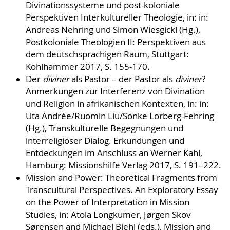
Divinationssysteme und post-koloniale
Perspektiven Interkultureller Theologie, in: in:
Andreas Nehring und Simon Wiesgickl (Hg.),
Postkoloniale Theologien II: Perspektiven aus
dem deutschsprachigen Raum, Stuttgart:
Kohlhammer 2017, S. 155-170.
Der
diviner
als Pastor – der Pastor als
diviner
?
Anmerkungen zur Interferenz von Divination
und Religion in afrikanischen Kontexten, in: in:
Uta Andrée/Ruomin Liu/Sönke Lorberg-Fehring
(Hg.), Transkulturelle Begegnungen und
interreligiöser Dialog. Erkundungen und
Entdeckungen im Anschluss an Werner Kahl,
Hamburg: Missionshilfe Verlag 2017, S. 191–222.
Mission and Power: Theoretical Fragments from
Transcultural Perspectives. An Exploratory Essay
on the Power of Interpretation in Mission
Studies, in: Atola Longkumer, Jørgen Skov
Sørensen and Michael Biehl (eds.), Mission and