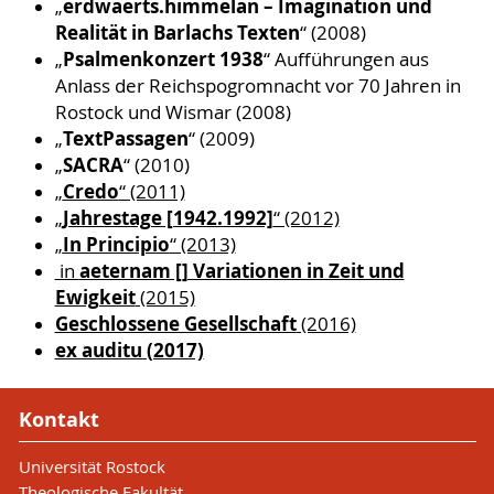
erdwaerts.himmelan – Imagination und
„
Realität in Barlachs Texten
“ (2008)
Psalmenkonzert 1938
„
“ Aufführungen aus
Anlass der Reichspogromnacht vor 70 Jahren in
Rostock und Wismar (2008)
TextPassagen
„
“ (2009)
SACRA
„
“ (2010)
Credo
„
“ (2011)
Jahrestage [1942.1992]
„
“ (2012)
In Principio
„
“ (2013)
aeternam [] Variationen in Zeit und
in
Ewigkeit
(2015)
Geschlossene Gesellschaft
(2016)
ex auditu (2017)
Kontakt
Universität Rostock
Theologische Fakultät